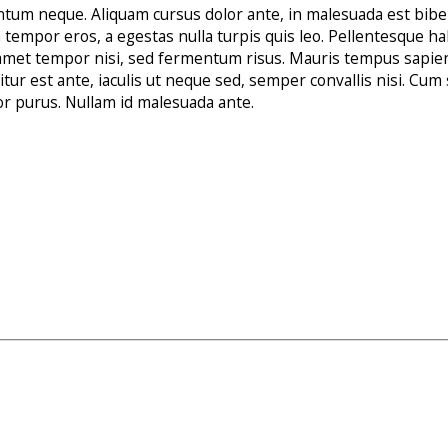
entum neque. Aliquam cursus dolor ante, in malesuada est biben
a tempor eros, a egestas nulla turpis quis leo. Pellentesque h
 amet tempor nisi, sed fermentum risus. Mauris tempus sapien 
tur est ante, iaculis ut neque sed, semper convallis nisi. Cu
tor purus. Nullam id malesuada ante.