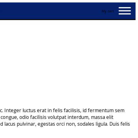
es
Shop
My cart
. Integer luctus erat in felis facilisis, id fermentum sem
ongue, odio facilisis volutpat interdum, massa elit
d lacus pulvinar, egestas orci non, sodales ligula. Duis felis