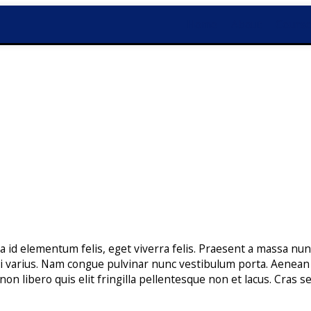
Home
About
Cours
a id elementum felis, eget viverra felis. Praesent a massa nunc
i varius. Nam congue pulvinar nunc vestibulum porta. Aenean c
on libero quis elit fringilla pellentesque non et lacus. Cras se